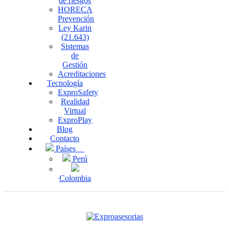
de riesgos
HORECA
Prevención
Ley Karin
(21.643)
Sistemas
de
Gestión
Acreditaciones
Tecnología
ExproSafety
Realidad
Virtual
ExproPlay
Blog
Contacto
Países
Perú
Colombia