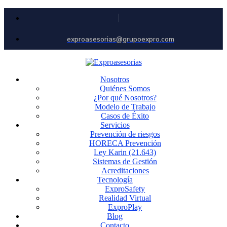
exproasesorias@grupoexpro.com
Nosotros
Quiénes Somos
¿Por qué Nosotros?
Modelo de Trabajo
Casos de Éxito
Servicios
Prevención de riesgos
HORECA Prevención
Ley Karin (21.643)
Sistemas de Gestión
Acreditaciones
Tecnología
ExproSafety
Realidad Virtual
ExproPlay
Blog
Contacto