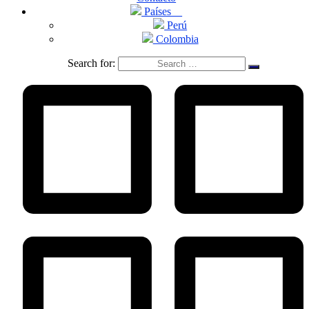
Países
Perú
Colombia
Search for: