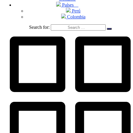
Países
Perú
Colombia
Search for: