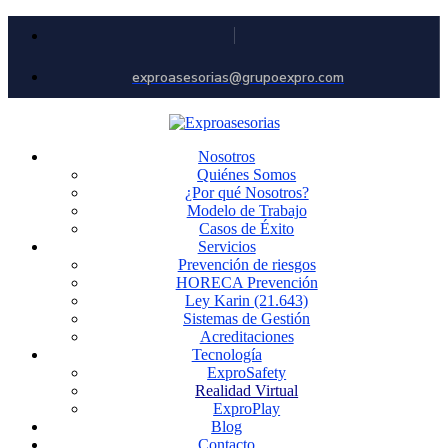
exproasesorias@grupoexpro.com
Nosotros
Quiénes Somos
¿Por qué Nosotros?
Modelo de Trabajo
Casos de Éxito
Servicios
Prevención de riesgos
HORECA Prevención
Ley Karin (21.643)
Sistemas de Gestión
Acreditaciones
Tecnología
ExproSafety
Realidad Virtual
ExproPlay
Blog
Contacto