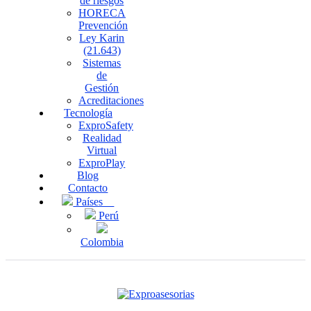
de riesgos
HORECA
Prevención
Ley Karin
(21.643)
Sistemas
de
Gestión
Acreditaciones
Tecnología
ExproSafety
Realidad
Virtual
ExproPlay
Blog
Contacto
Países
Perú
Colombia