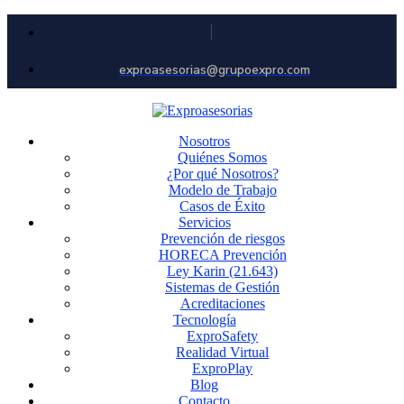
exproasesorias@grupoexpro.com
Nosotros
Quiénes Somos
¿Por qué Nosotros?
Modelo de Trabajo
Casos de Éxito
Servicios
Prevención de riesgos
HORECA Prevención
Ley Karin (21.643)
Sistemas de Gestión
Acreditaciones
Tecnología
ExproSafety
Realidad Virtual
ExproPlay
Blog
Contacto