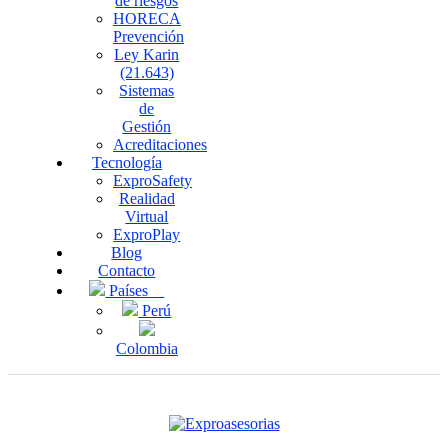
de riesgos
HORECA
Prevención
Ley Karin
(21.643)
Sistemas
de
Gestión
Acreditaciones
Tecnología
ExproSafety
Realidad
Virtual
ExproPlay
Blog
Contacto
Países
Perú
Colombia