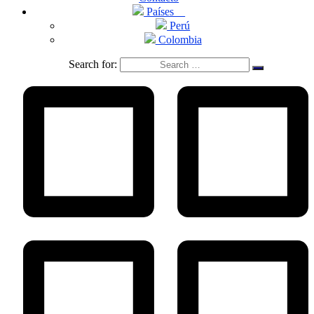
Países
Perú
Colombia
Search for: