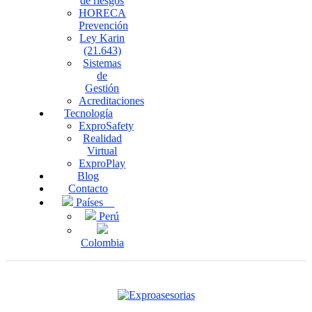
de riesgos
HORECA
Prevención
Ley Karin
(21.643)
Sistemas
de
Gestión
Acreditaciones
Tecnología
ExproSafety
Realidad
Virtual
ExproPlay
Blog
Contacto
Países
Perú
Colombia