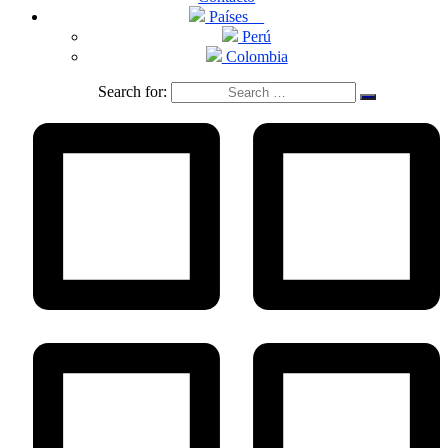
Países
Perú
Colombia
Search for: