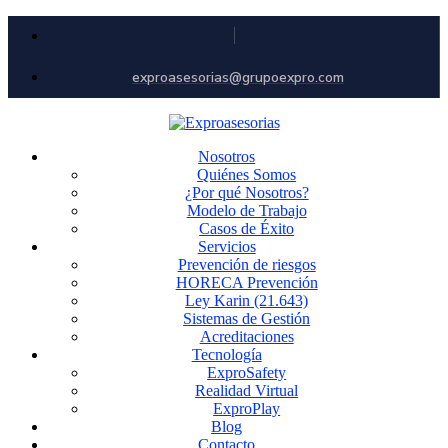
exproasesorias@grupoexpro.com
Nosotros
Quiénes Somos
¿Por qué Nosotros?
Modelo de Trabajo
Casos de Éxito
Servicios
Prevención de riesgos
HORECA Prevención
Ley Karin (21.643)
Sistemas de Gestión
Acreditaciones
Tecnología
ExproSafety
Realidad Virtual
ExproPlay
Blog
Contacto