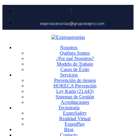
exproasesorias@grupoexpro.com
Nosotros
Quiénes Somos
¿Por qué Nosotros?
Modelo de Trabajo
Casos de Éxito
Servicios
Prevención de riesgos
HORECA Prevención
Ley Karin (21.643)
Sistemas de Gestión
Acreditaciones
Tecnología
ExproSafety
Realidad Virtual
ExproPlay
Blog
Contacto