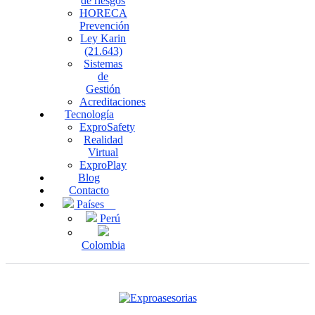
de riesgos
HORECA
Prevención
Ley Karin
(21.643)
Sistemas
de
Gestión
Acreditaciones
Tecnología
ExproSafety
Realidad
Virtual
ExproPlay
Blog
Contacto
Países
Perú
Colombia