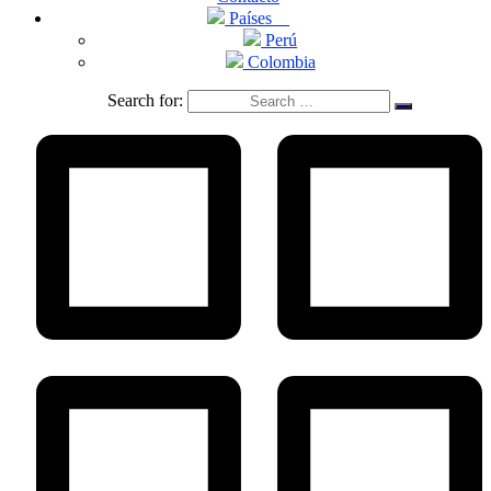
Países
Perú
Colombia
Search for: