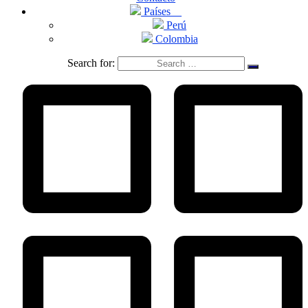
Países
Perú
Colombia
Search for: