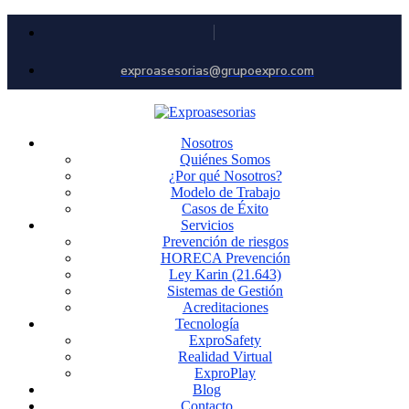
exproasesorias@grupoexpro.com
Nosotros
Quiénes Somos
¿Por qué Nosotros?
Modelo de Trabajo
Casos de Éxito
Servicios
Prevención de riesgos
HORECA Prevención
Ley Karin (21.643)
Sistemas de Gestión
Acreditaciones
Tecnología
ExproSafety
Realidad Virtual
ExproPlay
Blog
Contacto