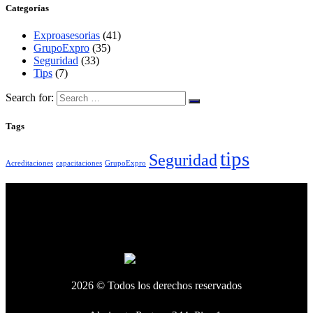
Categorías
Exproasesorias
(41)
GrupoExpro
(35)
Seguridad
(33)
Tips
(7)
Search for:
Tags
tips
Seguridad
Acreditaciones
capacitaciones
GrupoExpro
2026 © Todos los derechos reservados