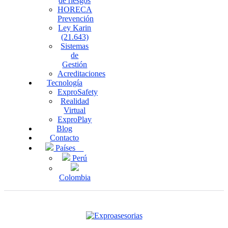
de riesgos
HORECA
Prevención
Ley Karin
(21.643)
Sistemas
de
Gestión
Acreditaciones
Tecnología
ExproSafety
Realidad
Virtual
ExproPlay
Blog
Contacto
Países
Perú
Colombia