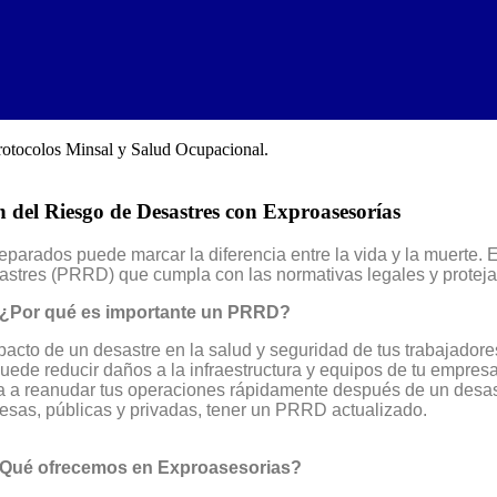
 del Riesgo de Desastres con Exproasesorías
eparados puede marcar la diferencia entre la vida y la muerte.
stres (PRRD) que cumpla con las normativas legales y proteja 
¿Por qué es importante un PRRD?
cto de un desastre en la salud y seguridad de tus trabajadore
ede reducir daños a la infraestructura y equipos de tu empresa
a a reanudar tus operaciones rápidamente después de un desas
resas, públicas y privadas, tener un PRRD actualizado.
Qué ofrecemos en Exproasesorias?