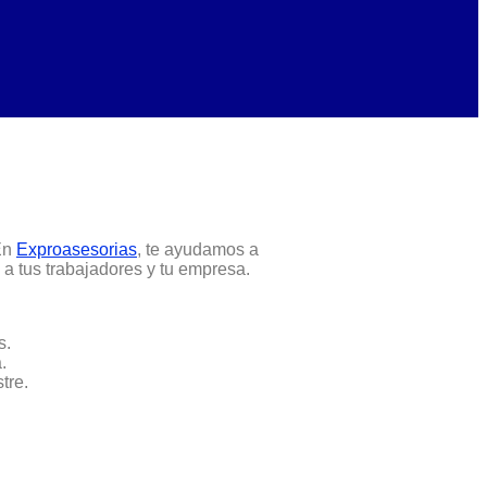
 En
Exproasesorias
, te ayudamos a
a tus trabajadores y tu empresa.
s.
.
tre.