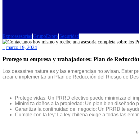
Exproasesorias
GrupoExpro
Seguridad
_
marzo 19, 2024
Protege tu empresa y trabajadores: Plan de Reducción
Los desastres naturales y las emergencias no avisan. Estar pr
crear e implementar un Plan de Reducción del Riesgo de Desa
Protege vidas: Un PRRD efectivo puede minimizar el impa
Minimiza daños a la propiedad: Un plan bien diseñado pu
Garantiza la continuidad del negocio: Un PRRD te ayud
Cumple con la ley: La ley chilena exige a todas las emp
¿