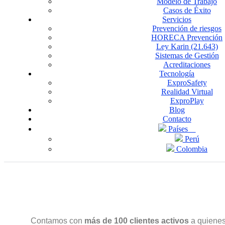
Modelo de Trabajo
Casos de Éxito
Servicios
Prevención de riesgos
HORECA Prevención
Ley Karin (21.643)
Sistemas de Gestión
Acreditaciones
Tecnología
ExproSafety
Realidad Virtual
ExproPlay
Blog
Contacto
Países
Perú
Colombia
Contamos con
más de 100 clientes activos
a quienes