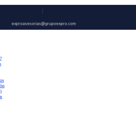
exproasesorias@grupoexpro.com
?
o
os
ón
)
ón