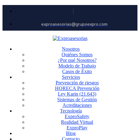
exproasesorias@grupoexpro.com
Nosotros
Quiénes Somos
¿Por qué Nosotros?
Modelo de Trabajo
Casos de Éxito
Servicios
Prevención de riesgos
HORECA Prevención
Ley Karin (21.643)
Sistemas de Gestión
Acreditaciones
Tecnología
ExproSafety
Realidad Virtual
ExproPlay
Blog
Contacto