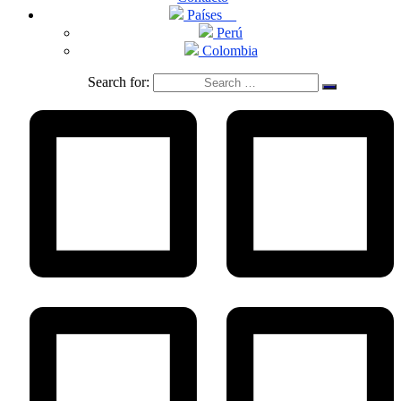
Países
Perú
Colombia
Search for: