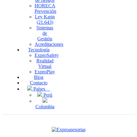
de riesgos
HORECA
Prevención
Ley Karin
(21.643)
Sistemas
de
Gestión
Acreditaciones
Tecnología
ExproSafety
Realidad
Virtual
ExproPlay
Blog
Contacto
Países
Perú
Colombia