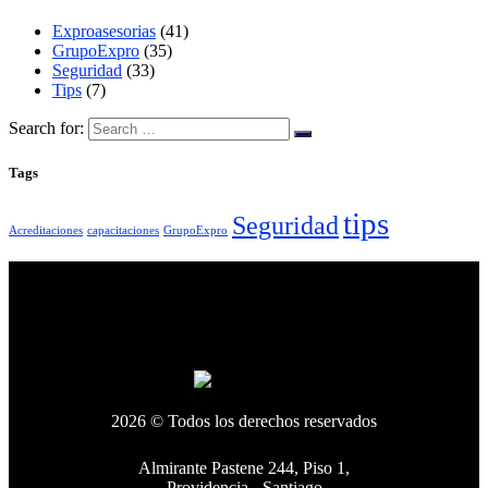
Exproasesorias
(41)
GrupoExpro
(35)
Seguridad
(33)
Tips
(7)
Search for:
Tags
tips
Seguridad
Acreditaciones
capacitaciones
GrupoExpro
2026 © Todos los derechos reservados
Almirante Pastene 244, Piso 1,
Providencia - Santiago