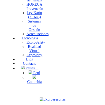
de riesgos
HORECA
Prevención
Ley Karin
(21.643)
Sistemas
de
Gestión
Acreditaciones
Tecnología
ExproSafety
Realidad
Virtual
ExproPlay
Blog
Contacto
Países
Perú
Colombia