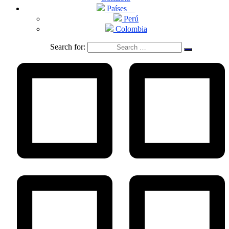
Países
Perú
Colombia
Search for: