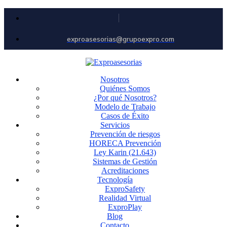
exproasesorias@grupoexpro.com
Nosotros
Quiénes Somos
¿Por qué Nosotros?
Modelo de Trabajo
Casos de Éxito
Servicios
Prevención de riesgos
HORECA Prevención
Ley Karin (21.643)
Sistemas de Gestión
Acreditaciones
Tecnología
ExproSafety
Realidad Virtual
ExproPlay
Blog
Contacto